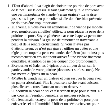
1
Tout d’abord, il va s’agir de choisir une poitrine de porc avec
de la peau sur le dessus. Il faut également qu’elle contienne
une part importante de viande (versus graisse). La graisse
juste sous la peau en particulier, si elle doit être bien présente
ne doit pas être trop importante.
2
La veille, si vous avez un attendrisseur de viande (le modèle
avec nombreuses aiguilles) utilisez le pour piquer la peau de la
poitrine de porc. Soyez généreux car cette étape va permettre
pendant la cuisson à la graisse de remonter en traversant la
peau et de la rendre croustillante. Si vous n’avez pas
d’attendrisseur, ce n’est pas grave : utiliser un cutter et une
règle pour couper la peau en bandes de 0,5cm (ou moins) puis
recommencer en croisant pour arriver à une viande finement
quadrillée. Attention de ne pas couper trop profondément.
3
Retourner et étaler les 5 épices plus un peu de sel sur la
partie viande de votre poitrine (dessous et sur les cotés). Ne
pas mettre d’épices sur la peau.
4
Mettre la viande sur un plateau et bien essuyer la peau avec
un papier absorbant. Plus la peau sera sèche avant cuisson,
plus elle sera croustillante au moment de servir.
5
Recouvrir la peau de sel et réserver au frigo pour la nuit. Ne
pas couvrir, l’aération permettra un meilleur séchage.
6
Le lendemain, essuyer la peau de la poitrine de porc pour
enlever le sel et l’humidité. Utiliser un sèche-cheveux pour