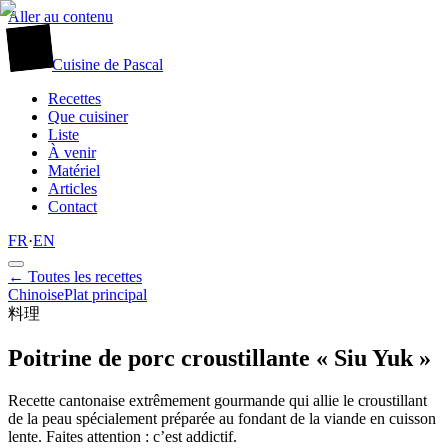
Aller au contenu
廚
Cuisine
de
Pascal
Recettes
Que cuisiner
Liste
À venir
Matériel
Articles
Contact
FR
·
EN
← Toutes les recettes
Chinoise
Plat principal
料理
Poitrine de porc croustillante « Siu Yuk »
Recette cantonaise extrêmement gourmande qui allie le croustillant
de la peau spécialement préparée au fondant de la viande en cuisson
lente. Faites attention : c’est addictif.