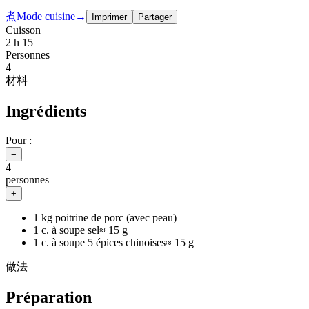
煮
Mode cuisine
→
Imprimer
Partager
Cuisson
2 h 15
Personnes
4
材料
Ingrédients
Pour :
−
4
personnes
+
1 kg poitrine de porc (avec peau)
1 c. à soupe sel
≈
15 g
1 c. à soupe 5 épices chinoises
≈
15 g
做法
Préparation