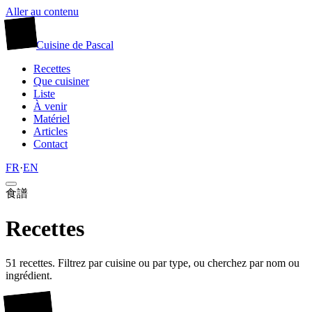
Aller au contenu
廚
Cuisine
de
Pascal
Recettes
Que cuisiner
Liste
À venir
Matériel
Articles
Contact
FR
·
EN
食譜
Recettes
51 recettes. Filtrez par cuisine ou par type, ou cherchez par nom ou
ingrédient.