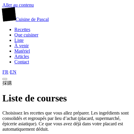
Aller au contenu
廚
Cuisine
de
Pascal
Recettes
Que cuisiner
Liste
À venir
Matériel
Articles
Contact
FR
·
EN
採購
Liste de courses
Choisissez les recettes que vous allez préparer. Les ingrédients sont
consolidés et regroupés par lieu d’achat (placard, supermarché,
épicerie asiatique). Ce que vous avez déjà dans votre placard est
automatiquement déduit.