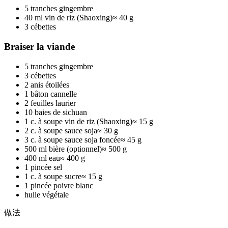
5 tranches gingembre
40 ml vin de riz (Shaoxing)
≈
40 g
3 cébettes
Braiser la viande
5 tranches gingembre
3 cébettes
2 anis étoilées
1 bâton cannelle
2 feuilles laurier
10 baies de sichuan
1 c. à soupe vin de riz (Shaoxing)
≈
15 g
2 c. à soupe sauce soja
≈
30 g
3 c. à soupe sauce soja foncée
≈
45 g
500 ml bière (optionnel)
≈
500 g
400 ml eau
≈
400 g
1 pincée sel
1 c. à soupe sucre
≈
15 g
1 pincée poivre blanc
huile végétale
做法