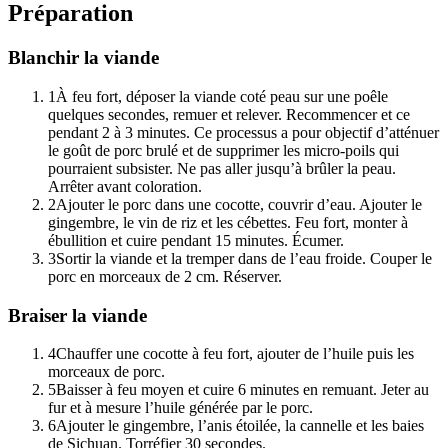
Préparation
Blanchir la viande
1
À feu fort, déposer la viande coté peau sur une poêle
quelques secondes, remuer et relever. Recommencer et ce
pendant 2 à 3 minutes. Ce processus a pour objectif d’atténuer
le goût de porc brulé et de supprimer les micro-poils qui
pourraient subsister. Ne pas aller jusqu’à brûler la peau.
Arrêter avant coloration.
2
Ajouter le porc dans une cocotte, couvrir d’eau. Ajouter le
gingembre, le vin de riz et les cébettes. Feu fort, monter à
ébullition et cuire pendant 15 minutes. Écumer.
3
Sortir la viande et la tremper dans de l’eau froide. Couper le
porc en morceaux de 2 cm. Réserver.
Braiser la viande
4
Chauffer une cocotte à feu fort, ajouter de l’huile puis les
morceaux de porc.
5
Baisser à feu moyen et cuire 6 minutes en remuant. Jeter au
fur et à mesure l’huile générée par le porc.
6
Ajouter le gingembre, l’anis étoilée, la cannelle et les baies
de Sichuan. Torréfier 30 secondes.