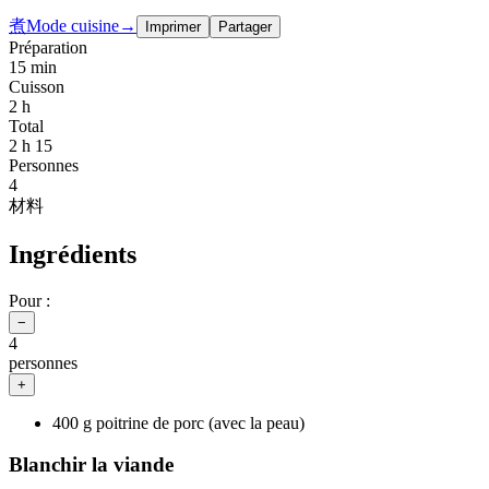
煮
Mode cuisine
→
Imprimer
Partager
Préparation
15 min
Cuisson
2 h
Total
2 h 15
Personnes
4
材料
Ingrédients
Pour :
−
4
personnes
+
400 g poitrine de porc (avec la peau)
Blanchir la viande