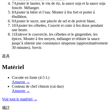
7
Ajouter le laurier, le vin de riz, la sauce soja et la sauce soja
foncée. Mélanger.
8
Ajouter la bière et l’eau. Monter à feu fort et porter à
ébullition.
9
Ajouter le sucre, une pincée de sel et de poivre blanc.
10
Ajouter les cébettes, Couvrir et cuire à feu doux pendant
une heure.
11
Enlever le couvercle, les cébettes et le gingembre, les
épices. Monter à feu moyen, mélanger et réduire la sauce
jusqu’à obtenir une consistance sirupeuse (approximativement
30 minutes). Servir.
器具
Matériel
Cocotte en fonte (4-5 L)
Amazon
→
Couteau de chef chinois (cai dao)
Amazon
→
Voir tout le matériel →
備註