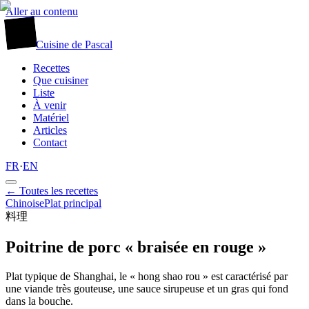
Aller au contenu
廚
Cuisine
de
Pascal
Recettes
Que cuisiner
Liste
À venir
Matériel
Articles
Contact
FR
·
EN
← Toutes les recettes
Chinoise
Plat principal
料理
Poitrine de porc « braisée en rouge »
Plat typique de Shanghai, le « hong shao rou » est caractérisé par
une viande très gouteuse, une sauce sirupeuse et un gras qui fond
dans la bouche.