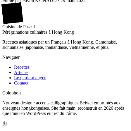
Publié par
Pascal REINAUD
·
29 mars 2022
廚
Cuisine
de
Pascal
Pérégrinations culinaires à Hong Kong
Recettes asiatiques par un Français à Hong Kong. Cantonaise,
sichuanaise, japonaise, thaïlandaise, vietnamienne, et plus.
Naviguer
Recettes
Articles
Le garde-manger
Contact
Colophon
Nouveau design : accents calligraphiques Beiwei empruntés aux
enseignes hongkongaises. Site fait main, reconstruit en 2026 après
que l’ancien WordPress eut rendu l’âme.
廚