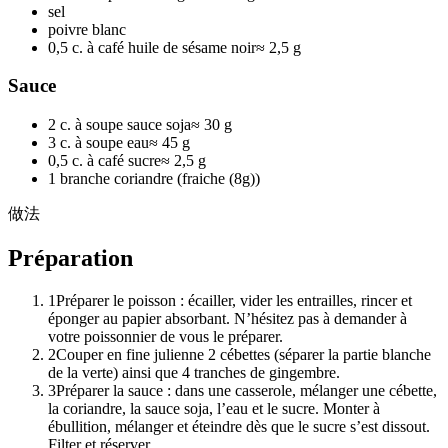
sel
poivre blanc
0,5 c. à café huile de sésame noir
≈
2,5 g
Sauce
2 c. à soupe sauce soja
≈
30 g
3 c. à soupe eau
≈
45 g
0,5 c. à café sucre
≈
2,5 g
1 branche coriandre (fraiche (8g))
做法
Préparation
1
Préparer le poisson : écailler, vider les entrailles, rincer et
éponger au papier absorbant. N’hésitez pas à demander à
votre poissonnier de vous le préparer.
2
Couper en fine julienne 2 cébettes (séparer la partie blanche
de la verte) ainsi que 4 tranches de gingembre.
3
Préparer la sauce : dans une casserole, mélanger une cébette,
la coriandre, la sauce soja, l’eau et le sucre. Monter à
ébullition, mélanger et éteindre dès que le sucre s’est dissout.
Filter et réserver.