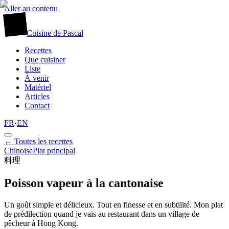
Aller au contenu
廚
Cuisine
de
Pascal
Recettes
Que cuisiner
Liste
À venir
Matériel
Articles
Contact
FR
·
EN
← Toutes les recettes
Chinoise
Plat principal
料理
Poisson vapeur à la cantonaise
Un goût simple et délicieux. Tout en finesse et en subtilité. Mon plat
de prédilection quand je vais au restaurant dans un village de
pêcheur à Hong Kong.