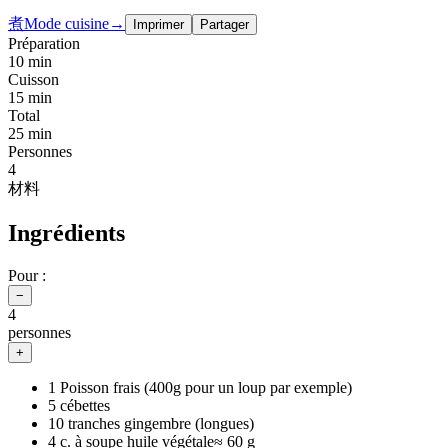
煮
Mode cuisine
→
Imprimer
Partager
Préparation
10 min
Cuisson
15 min
Total
25 min
Personnes
4
材料
Ingrédients
Pour :
−
4
personnes
+
1 Poisson frais (400g pour un loup par exemple)
5 cébettes
10 tranches gingembre (longues)
4 c. à soupe huile végétale
≈
60 g