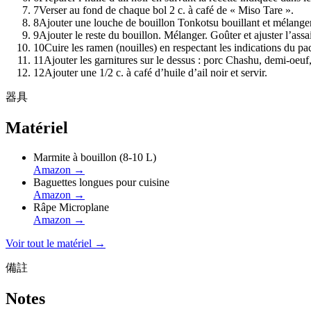
7
Verser au fond de chaque bol 2 c. à café de « Miso Tare ».
8
Ajouter une louche de bouillon Tonkotsu bouillant et mélanger
9
Ajouter le reste du bouillon. Mélanger. Goûter et ajuster l’ass
10
Cuire les ramen (nouilles) en respectant les indications du paq
11
Ajouter les garnitures sur le dessus : porc Chashu, demi-oeuf
12
Ajouter une 1/2 c. à café d’huile d’ail noir et servir.
器具
Matériel
Marmite à bouillon (8-10 L)
Amazon
→
Baguettes longues pour cuisine
Amazon
→
Râpe Microplane
Amazon
→
Voir tout le matériel →
備註
Notes