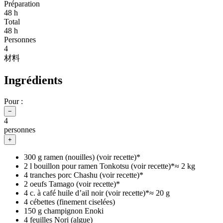
Préparation
48 h
Total
48 h
Personnes
4
材料
Ingrédients
Pour :
−
4
personnes
+
300 g ramen (nouilles) (voir recette)*
2 l bouillon pour ramen Tonkotsu (voir recette)*
≈
2 kg
4 tranches porc Chashu (voir recette)*
2 oeufs Tamago (voir recette)*
4 c. à café huile d’ail noir (voir recette)*
≈
20 g
4 cébettes (finement ciselées)
150 g champignon Enoki
4 feuilles Nori (algue)