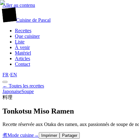
Aller au contenu
廚
Cuisine
de
Pascal
Recettes
Que cuisiner
Liste
À venir
Matériel
Articles
Contact
FR
·
EN
← Toutes les recettes
Japonaise
Soupe
料理
Tonkotsu Miso Ramen
Recette réservée aux Otaku des ramen, aux passionnés de soupe de nouill
煮
Mode cuisine
→
Imprimer
Partager