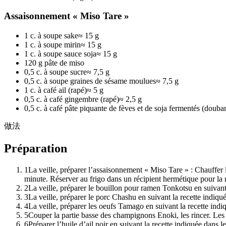
Assaisonnement « Miso Tare »
1 c. à soupe sake
≈
15 g
1 c. à soupe mirin
≈
15 g
1 c. à soupe sauce soja
≈
15 g
120 g pâte de miso
0,5 c. à soupe sucre
≈
7,5 g
0,5 c. à soupe graines de sésame moulues
≈
7,5 g
1 c. à café ail (rapé)
≈
5 g
0,5 c. à café gingembre (rapé)
≈
2,5 g
0,5 c. à café pâte piquante de fèves et de soja fermentés (douba
做法
Préparation
1
La veille, préparer l’assaisonnement « Miso Tare » : Chauffer l
minute. Réserver au frigo dans un récipient hermétique pour la n
2
La veille, préparer le bouillon pour ramen Tonkotsu en suivant 
3
La veille, préparer le porc Chashu en suivant la recette indiqu
4
La veille, préparer les oeufs Tamago en suivant la recette indi
5
Couper la partie basse des champignons Enoki, les rincer. Les 
6
Préparer l’huile d’ail noir en suivant la recette indiquée dans l