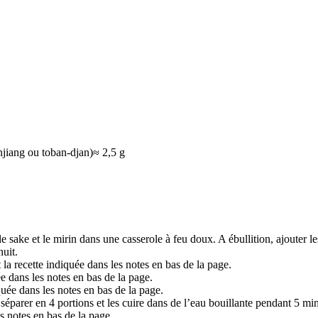
njiang ou toban-djan)
≈
2,5 g
e sake et le mirin dans une casserole à feu doux. A ébullition, ajouter 
uit.
la recette indiquée dans les notes en bas de la page.
ée dans les notes en bas de la page.
quée dans les notes en bas de la page.
séparer en 4 portions et les cuire dans de l’eau bouillante pendant 5 mi
es notes en bas de la page.