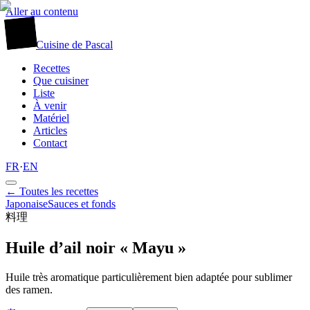
Aller au contenu
廚
Cuisine
de
Pascal
Recettes
Que cuisiner
Liste
À venir
Matériel
Articles
Contact
FR
·
EN
← Toutes les recettes
Japonaise
Sauces et fonds
料理
Huile d’ail noir « Mayu »
Huile très aromatique particulièrement bien adaptée pour sublimer
des ramen.