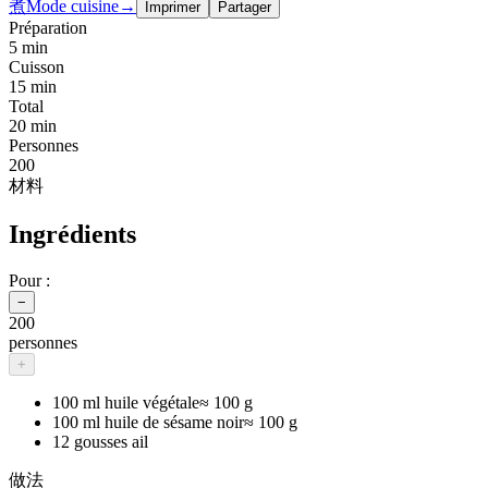
煮
Mode cuisine
→
Imprimer
Partager
Préparation
5 min
Cuisson
15 min
Total
20 min
Personnes
200
材料
Ingrédients
Pour :
−
200
personnes
+
100 ml huile végétale
≈
100 g
100 ml huile de sésame noir
≈
100 g
12 gousses ail
做法