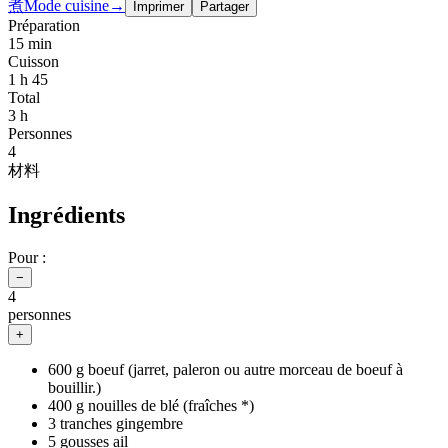
煮
Mode cuisine
→
Imprimer
Partager
Préparation
15 min
Cuisson
1 h 45
Total
3 h
Personnes
4
材料
Ingrédients
Pour :
−
4
personnes
+
600 g boeuf (jarret, paleron ou autre morceau de boeuf à
bouillir.)
400 g nouilles de blé (fraîches *)
3 tranches gingembre
5 gousses ail