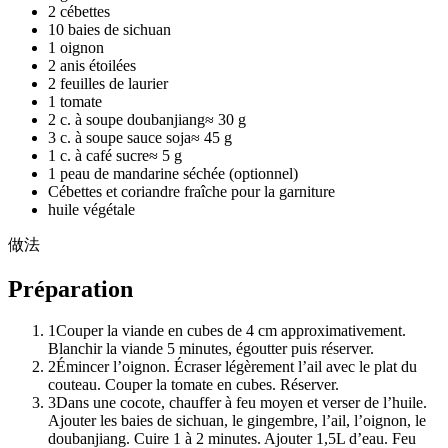
2 cébettes
10 baies de sichuan
1 oignon
2 anis étoilées
2 feuilles de laurier
1 tomate
2 c. à soupe doubanjiang
≈
30 g
3 c. à soupe sauce soja
≈
45 g
1 c. à café sucre
≈
5 g
1 peau de mandarine séchée (optionnel)
Cébettes et coriandre fraîche pour la garniture
huile végétale
做法
Préparation
1
Couper la viande en cubes de 4 cm approximativement.
Blanchir la viande 5 minutes, égoutter puis réserver.
2
Émincer l’oignon. Écraser légèrement l’ail avec le plat du
couteau. Couper la tomate en cubes. Réserver.
3
Dans une cocote, chauffer à feu moyen et verser de l’huile.
Ajouter les baies de sichuan, le gingembre, l’ail, l’oignon, le
doubanjiang. Cuire 1 à 2 minutes. Ajouter 1,5L d’eau. Feu