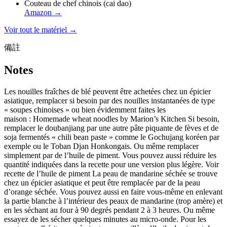
Couteau de chef chinois (cai dao)
Amazon
→
Voir tout le matériel →
備註
Notes
Les nouilles fraîches de blé peuvent être achetées chez un épicier
asiatique, remplacer si besoin par des nouilles instantanées de type
« soupes chinoises » ou bien évidemment faites les
maison : Homemade wheat noodles by Marion’s Kitchen Si besoin,
remplacer le doubanjiang par une autre pâte piquante de fèves et de
soja fermentés « chili bean paste » comme le Gochujang koréen par
exemple ou le Toban Djan Honkongais. Ou même remplacer
simplement par de l’huile de piment. Vous pouvez aussi réduire les
quantité indiquées dans la recette pour une version plus légère. Voir
recette de l’huile de piment La peau de mandarine séchée se trouve
chez un épicier asiatique et peut être remplacée par de la peau
d’orange séchée. Vous pouvez aussi en faire vous-même en enlevant
la partie blanche à l’intérieur des peaux de mandarine (trop amère) et
en les séchant au four à 90 degrés pendant 2 à 3 heures. Ou même
essayez de les sécher quelques minutes au micro-onde. Pour les