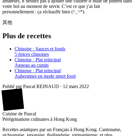
amateurs, n’hésitez pas à ajouter une cuillère d’huile de piment dans
votre bol au moment de servir. C’est ce que j’ai fait
personnellement : ça réchauffe bien (^_^*).
其他
Plus de recettes
Chinoise · Sauces et fonds
5 épices chinoises
Chinoise · Plat principal
Agneau au cumin
Chinoise · Plat principal
Aubergines en mode street food
Publié par
Pascal REINAUD
·
12 mars 2022
廚
Cuisine
de
Pascal
Pérégrinations culinaires à Hong Kong
Recettes asiatiques par un Français à Hong Kong. Cantonaise,
sichuanaise, japonaise, thaïlandaise, vietnamienne, et plus.