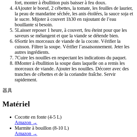
fort, monter à ébullition puis baisser à feu doux.
4
Ajouter le boeuf, 2 cébettes, la tomate, les feuilles de laurier,
la peau de mandarine séchée, les anis étoilées, la sauce soja et
le sucre. Mijoter à couvert 1h30 en rajoutant de l’eau
bouillante si besoin.
5
Laisser reposer 1 heure, à couvert, feu éteint pour que les
saveurs se mélangent et que la viande se détende bien.
6
Sortir les morceaux de viande de la cocote. Vérifier la
cuisson. Filtrer la soupe. Vérifier l’assaisonnement. Jeter les
autres ingrédients.
7
Cuire les nouilles en respectant les indications du paquet.
8
Monter à ébullition la soupe dans laquelle on a remis les
morceaux de viande. Ajouter les nouilles. Décorer avec des
tranches de cébettes et de la coriandre fraîche. Servir
rapidement.
器具
Matériel
Cocotte en fonte (4-5 L)
Amazon
→
Marmite à bouillon (8-10 L)
Amazon
→