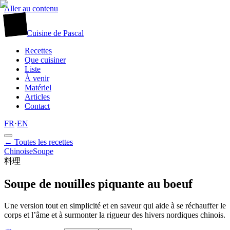
Aller au contenu
廚
Cuisine
de
Pascal
Recettes
Que cuisiner
Liste
À venir
Matériel
Articles
Contact
FR
·
EN
← Toutes les recettes
Chinoise
Soupe
料理
Soupe de nouilles piquante au boeuf
Une version tout en simplicité et en saveur qui aide à se réchauffer le
corps et l’âme et à surmonter la rigueur des hivers nordiques chinois.