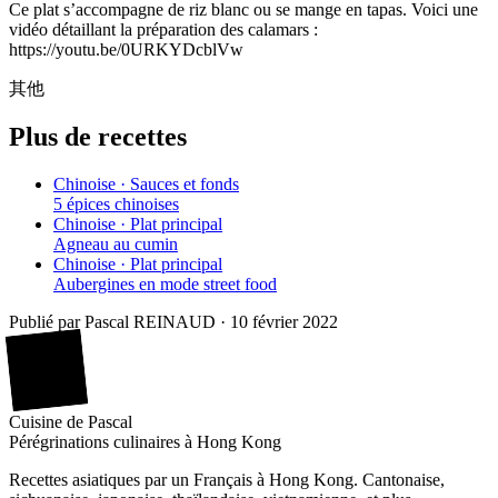
Ce plat s’accompagne de riz blanc ou se mange en tapas. Voici une
vidéo détaillant la préparation des calamars :
https://youtu.be/0URKYDcblVw
其他
Plus de recettes
Chinoise · Sauces et fonds
5 épices chinoises
Chinoise · Plat principal
Agneau au cumin
Chinoise · Plat principal
Aubergines en mode street food
Publié par
Pascal REINAUD
·
10 février 2022
廚
Cuisine
de
Pascal
Pérégrinations culinaires à Hong Kong
Recettes asiatiques par un Français à Hong Kong. Cantonaise,