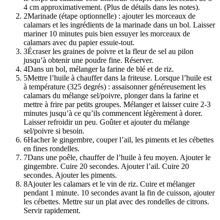
4 cm approximativement. (Plus de détails dans les notes).
2
Marinade (étape optionnelle) : ajouter les morceaux de
calamars et les ingrédients de la marinade dans un bol. Laisser
mariner 10 minutes puis bien essuyer les morceaux de
calamars avec du papier essuie-tout.
3
Écraser les graines de poivre et la fleur de sel au pilon
jusqu’à obtenir une poudre fine. Réserver.
4
Dans un bol, mélanger la farine de blé et de riz.
5
Mettre l’huile à chauffer dans la friteuse. Lorsque l’huile est
à température (325 degrés) : assaisonner généreusement les
calamars du mélange sel/poivre, plonger dans la farine et
mettre à frire par petits groupes. Mélanger et laisser cuire 2-3
minutes jusqu’à ce qu’ils commencent légèrement à dorer.
Laisser refroidir un peu. Goûter et ajouter du mélange
sel/poivre si besoin.
6
Hacher le gingembre, couper l’ail, les piments et les cébettes
en fines rondelles.
7
Dans une poêle, chauffer de l’huile à feu moyen. Ajouter le
gingembre. Cuire 20 secondes. Ajouter l’ail. Cuire 20
secondes. Ajouter les piments.
8
Ajouter les calamars et le vin de riz. Cuire et mélanger
pendant 1 minute. 10 secondes avant la fin de cuisson, ajouter
les cébettes. Mettre sur un plat avec des rondelles de citrons.
Servir rapidement.