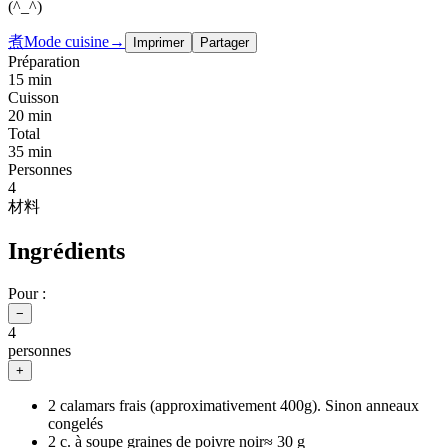
(^_^)
煮
Mode cuisine
→
Imprimer
Partager
Préparation
15 min
Cuisson
20 min
Total
35 min
Personnes
4
材料
Ingrédients
Pour :
−
4
personnes
+
2 calamars frais (approximativement 400g). Sinon anneaux
congelés
2 c. à soupe graines de poivre noir
≈
30 g