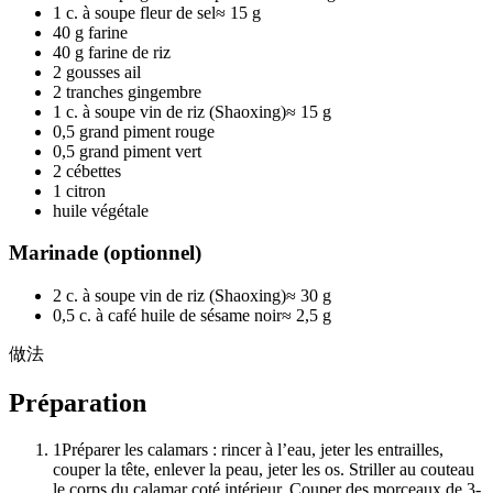
1 c. à soupe fleur de sel
≈
15 g
40 g farine
40 g farine de riz
2 gousses ail
2 tranches gingembre
1 c. à soupe vin de riz (Shaoxing)
≈
15 g
0,5 grand piment rouge
0,5 grand piment vert
2 cébettes
1 citron
huile végétale
Marinade (optionnel)
2 c. à soupe vin de riz (Shaoxing)
≈
30 g
0,5 c. à café huile de sésame noir
≈
2,5 g
做法
Préparation
1
Préparer les calamars : rincer à l’eau, jeter les entrailles,
couper la tête, enlever la peau, jeter les os. Striller au couteau
le corps du calamar coté intérieur. Couper des morceaux de 3-