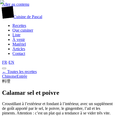
Aller au contenu
廚
Cuisine
de
Pascal
Recettes
Que cuisiner
Liste
À venir
Matériel
Articles
Contact
FR
·
EN
← Toutes les recettes
Chinoise
Entrée
料理
Calamar sel et poivre
Croustillant à l’extérieur et fondant à l’intérieur, avec un supplément
de goût apporté par le sel, le poivre, le gingembre, l’ail et les
piments. Attention : c’est un plat qui a tendance à se vider très vite.