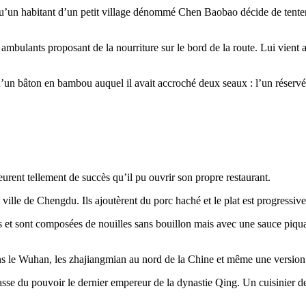
’un habitant d’un petit village dénommé Chen Baobao décide de tenter 
mbulants proposant de la nourriture sur le bord de la route. Lui vient al
de d’un bâton en bambou auquel il avait accroché deux seaux : l’un réservé
ent tellement de succès qu’il pu ouvrir son propre restaurant.
la ville de Chengdu. Ils ajoutèrent du porc haché et le plat est progre
 et sont composées de nouilles sans bouillon mais avec une sauce piqua
dans le Wuhan, les zhajiangmian au nord de la Chine et même une versio
sse du pouvoir le dernier empereur de la dynastie Qing. Un cuisinier 