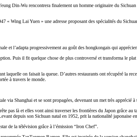
lle. Yeung Din-Wu rencontrera finalement un homme originaire du Sichua
n 1947 « Wing Lai Yuen » une adresse proposant des spécialités du Sichu
ginale et l’adapta progressivement au goût des hongkongais qui apprécie
on. Puis il fit quelque chose de plus controversé et transforma le plat e
nt laquelle on faisait la queue. D’autres restaurants ont récupéré la rece
tée à travers le monde.
e via Shanghai et se sont propagées, devenant un met très apprécié à t
e pas là et elles vont ainsi traverser les frontières du Japon grâce au
Levant depuis son Sichuan natal en 1952, prit la nationalité japonaise 
tar de la télévision grâce à l’émission “Iron Chef”.
ra renommée TanTanmen Ramen. Elle est inspirée de la version shanghai