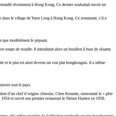
n installé récemment à Hong Kong. Ce dernier souhaitait ouvrir un
an dans le village de Yuen Leng à Hong Kong. Ce restaurant, s’il a
nt que modérément le piquant.
n soupe de nouille. Il introduisit alors un bouillon à base de sésame
tte et le plat est ainsi devenu un vrai plat hongkongais. Il a même
ravers tout le pays.
 talent d’un chef d’origine chinoise, Chen Kenmin, surnommé le « père
en 1954 et ouvrit son premier restaurant le Shisen Hanten en 1958.
enne, elle-même inspirée de l’altération profonde que les hongkongais