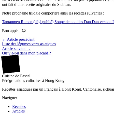
ont fait d’une recette originaire du Sichuan.
Notre prochaine trilogie comportera ainsi les recettes suivantes :
Tantanmen Ramen (déjà publié)
Soupe de nouilles Dan Dan version 
Bon appétit 😋
← Article précédent
Liste des légumes verts asiatiques
Article suivant →
Qu’y a-t-il dans mon placard ?
廚
Cuisine
de
Pascal
Pérégrinations culinaires à Hong Kong
Recettes asiatiques par un Français à Hong Kong. Cantonaise, sichuana
Naviguer
Recettes
Articles