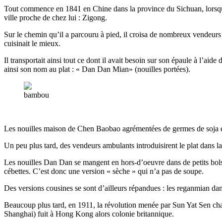
Tout commence en 1841 en Chine dans la province du Sichuan, lorsqu
ville proche de chez lui : Zigong.
Sur le chemin qu’il a parcouru à pied, il croisa de nombreux vendeurs a
cuisinait le mieux.
Il transportait ainsi tout ce dont il avait besoin sur son épaule à l’ai
ainsi son nom au plat : « Dan Dan Mian» (nouilles portées).
bambou
Les nouilles maison de Chen Baobao agrémentées de germes de soja eur
Un peu plus tard, des vendeurs ambulants introduisirent le plat dans 
Les nouilles Dan Dan se mangent en hors-d’oeuvre dans de petits bols
cébettes. C’est donc une version « sèche » qui n’a pas de soupe.
Des versions cousines se sont d’ailleurs répandues : les reganmian 
Beaucoup plus tard, en 1911, la révolution menée par Sun Yat Sen cha
Shanghai) fuit à Hong Kong alors colonie britannique.