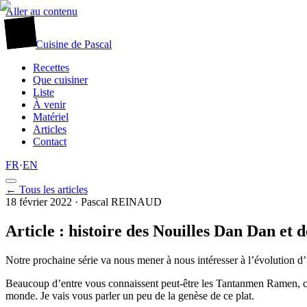
Aller au contenu
廚
Cuisine
de
Pascal
Recettes
Que cuisiner
Liste
À venir
Matériel
Articles
Contact
FR
·
EN
← Tous les articles
18 février 2022
· Pascal REINAUD
Article : histoire des Nouilles Dan Dan e
Notre prochaine série va nous mener à nous intéresser à l’évolution d’u
Beaucoup d’entre vous connaissent peut-être les Tantanmen Ramen, ce
monde. Je vais vous parler un peu de la genèse de ce plat.