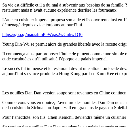
Sa vie est difficile et il a du mal à subvenir aux besoins de sa fami
restaurant mais n’avait aucune expérience derrière les fourneaux.
L’ancien cuisinier impérial proposa son aide et ils ouvrirent ainsi e
déménagé depuis existe toujours aujourd’hui.
https://goo.gl/maps/hmPbWqas2wCuhw1Q6
Yeung Din-Wu se permit alors de grandes libertés avec la recette ori
Il commença ainsi par proposer l’huile de piment comme une simple opti
et de cacahuètes qu’il utilisait à l’époque au palais impérial.
Le succès fut immense et le restaurant devint une attraction locale deva
aujourd’hui sa sauce produite à Hong Kong par Lee Kum Kee et expor
Les nouilles Dan Dan version soupe sont revenues en Chine continental
Comme vous vous en doutez, l’aventure des nouilles Dan Dan ne s’arrêt
de la cuisine du Sichuan au Japon ». Il émigra dans le pays du Soleil-
Pour l’anecdote, son fils, Chen Kenichi, deviendra même un cuisinier s
Sa version des nouilles Dan Dan est adaptée au palais japonais et se